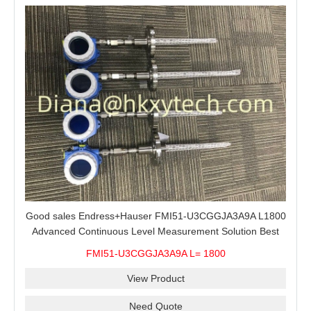
Good sales Endress+Hauser FMI51-U3CGGJA3A9A L1800
Advanced Continuous Level Measurement Solution Best
price
FMI51-U3CGGJA3A9A L= 1800
View Product
Need Quote